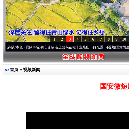
1
2
3
4
5
6
7
8
9
10
本色
·[视频]
牢记初心使命 奋进复兴征程丨宝塔山下好光景..
·[视频]
因党而生 为党而战—
首页
»
视频新闻
国安微短