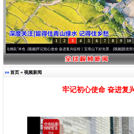
1
2
3
4
5
6
7
8
9
10
本色
·[视频]
牢记初心使命 奋进复兴征程丨宝塔山下好光景..
·[视频]
因党而生 为党而战—
首页
»
视频新闻
牢记初心使命 奋进复