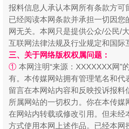
报料信息人承认本网所有条款方可
已经阅读本网条款并承担一切因您
事关残疾人未来5年
让
网无关。本网只是提供公众/公民/
互联网法律法规及行业规定和国际
三、关于网络版权权属问题：
①
本网注明“来源：XXXXXXX网”
有。本传媒网站拥有管理笔名和代
留言在本网站内容和反映投诉报料
所属网站的一切权力。你在本传媒
规模最大的光氢储一体化项目
走走
在网站内转载或修改引用。但未经
方式使用本网上述作品。已经本网