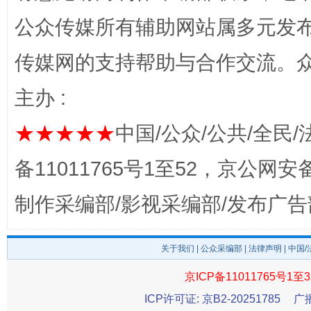
公众传媒所有辅助网站属多元发
传媒网的支持帮助与合作交流。
完善运行机制助力责任有效落实
行
主办 :
★★★★★
中国/公众/公共/全民/
备11011765号1至52，京公网安备：
制作采编部/影视采编部/发布广告
关于我们
|
公众采编部
|
法律声明
| 中国
法徽映军营 权益有保障
让
京ICP备11011765号1至3
ICP许可证: 京B2-20251785
广