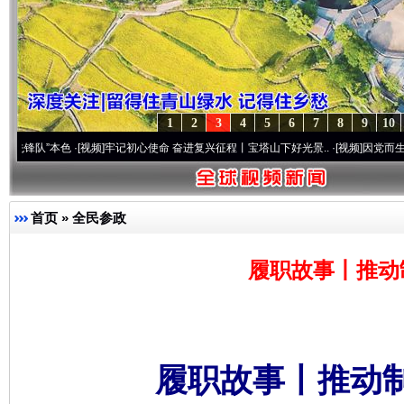
1
2
3
4
5
6
7
8
9
10
本色
·[视频]
牢记初心使命 奋进复兴征程丨宝塔山下好光景..
·[视频]
因党而生 为党而战—
首页
»
全民参政
履职故事丨推动
履职故事丨推动