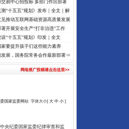
源交易中心招投标 多部门作出部署
测“十五五”规划》发布｜全文｜解
意见推动互联网基础资源高质量发展
署开展安全生产“打非治违”工作
设“十五五”规划》印发｜全文
国家要提升孩子们这些能力素养
折之城”激荡..
·[视频]
牢记初心使命 奋进复兴征程丨红船起航处 潮起..
·[视频]
一首歌
能发展，国务院常务会作最新部署⇒
网络推广投稿请点击这里>>
纪委国家监委网站
字体大小[
大
中
小
]
中央纪委国家监委纪律审查和监