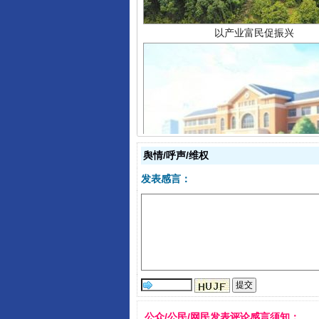
从幼儿园到大学，有这些资助
舆情/呼声/维权
发表感言：
事关残疾人未来5年
公众/公民/网民发表评论感言须知：