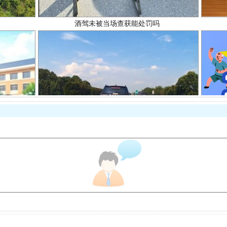
“后车司机肯定在骂我”
让传统村落焕发生机