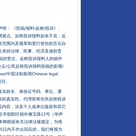
站严肃声明： 《投稿/报料/反映/投诉》、
网观点。反映投诉报料如有不实，反
法范围内及规章制度行使你的言论自
立承担法律、民事、经济及侵权责
稿的责任。反映投诉报料人的稿件
众/公民反映投诉报料投稿的影视/
s/中国法制新闻Chinese legal
责任。
的真实姓名、身份证号码、单位、通
容的真实性。代理部将你所反映投诉
品内容，涉及个人或单位版权和其它
京市朝阳区朝外雅宝路12号（华声
：本网根据有关法律法规规定，为维
5日内不作出回应的，我们将视为