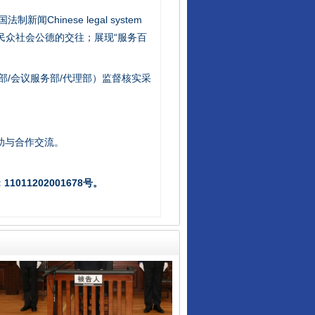
新闻Chinese legal system
/民众社会公德的交往；展现“服务百
揭开“小金库”的免责幌子
部/会议服务部/代理部）监督核实采
助与合作交流。
011202001678号。
受贿1.44亿！段成刚被判无期