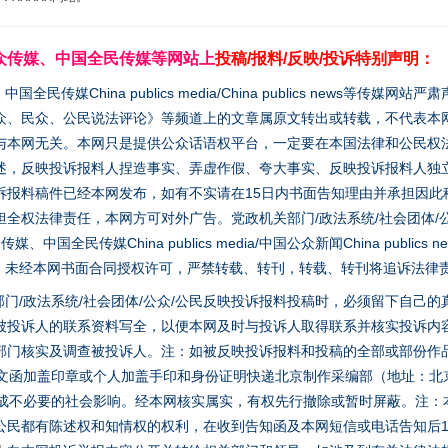
众传媒、中国全民传媒等网站上
投稿/报料/反映/投诉特别声明：
媒China publics media/China publics news等传媒网
众、民众、公民说法评论》等频道上的文章属原文转出或转载，不代表本
与本网无关。本网只是提供公众话语权平台，一定要在本国法律和公民权
述，反映投诉报料人捏造事实、弄虚作假、夸大事实、反映投诉报料人独
诉报料稿件已经本网发布，如有不实请在15日内书面告知理由并承担因此
全权法律责任，本网方可对外广告。党政机关部门/政法系统/社会团体/公
全民传媒China publics media/中国公众新闻China publics new
家版权。未经本网书面合同授权许可，严禁转载、转刊，转载、转刊将追诉法律
门/政法系统/社会团体/公众/公民反映投诉报料投稿时，必须留下自己
被投诉人的联系资料写全，以便本网及时与投诉人取得联系并核实投诉内
部门核实及调查被投诉人。注：如被反映投诉报料和投稿的全部或部份作
面文函加盖印章或个人加盖手印和身份证明快递北京制作采编部（地址：北
避免造成不必要的社会影响。经本网核实属实，有权先行撤除或暂时屏蔽。注
公民都有陈述权和知情权的权利，在收到告知函及本网短信或电话告知后1