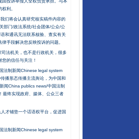
规由投诉举报人全权负责承担。与本
东山县通报“牛蛙产品抗生素超标问题”
的权利。
件，我们将会认真研究核实稿件内容的
门/政法系统/社会团体/公众/公
用语和通讯无法联系核验、查实有关
法律手段解决您反映投诉的问题。
家司法机关，也不是行政机关，很多
谢您的信任与关注！
新闻Chinese legal system
种传播形态传播主流舆论，为中国和
千年窑火 生生不息
na publics news/中国法制
社会矛盾！最终实现政府、媒体、公众三者
民人才铺垫一个话语权平台，促进国
新闻Chinese legal system