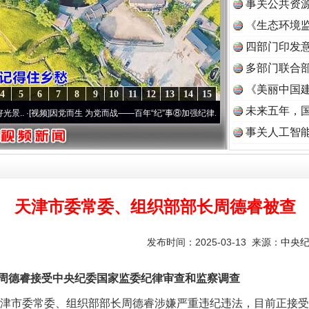
事关公共资
《生态环境监
读
四部门印发
多部门联合部
《美丽中国建
4
5
6
7
8
9
10
11
12
13
14
15
未来五年，
]
因党而生 为党而战——百年“纪”事⑧加强纪律..
·[视频]
牢记初心使命 奋进复兴征程丨“转
事关人工智
天津市委常委、组织部部长周德睿被查
发布时间：2025-03-13 来源：
中央
德睿接受中央纪委国家监委纪律审查和监察调查
津市委常委、组织部部长周德睿涉嫌严重违纪违法，目前正接受