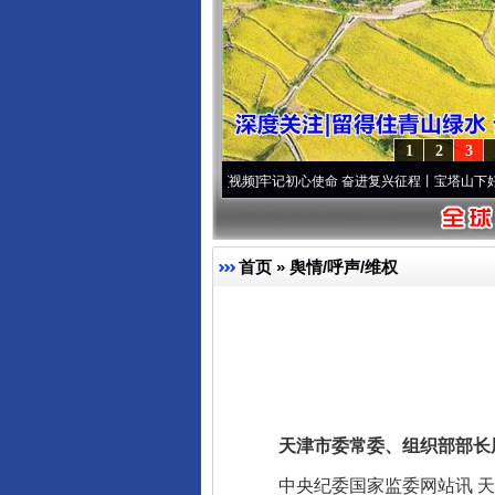
1
2
3
频]
永葆“两个先锋队”本色
·[视频]
牢记初心使命 奋进复兴征程丨宝塔山下好光景..
·[视频
首页
»
舆情/呼声/维权
天津市委常委、组织部部长周
中央纪委国家监委网站讯 天