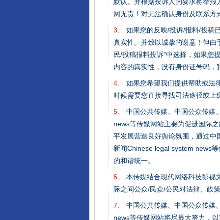
默认。并根据投诉人的要求将举报
完善运行机制助力责任有效落
网无责！对无法确认身份及联系方
3、
如果您的反映/投诉/报料/投
真实性。并致以诚挚的谢意！但由于
民/投稿报料投诉”中选择，如果
内容的真实性，没有身份证号码，
4、
如果您希望我们提供帮助或法
时候需要您直接寻找司法途径或上
5、
中国公共传媒、中国公众传媒、中国全民传媒C
news等传媒网站主要为促进国际
法徽映军营 权益有保障
平发展营造良好舆论氛围，通过中国公共传媒
新闻Chinese legal sys
的和谐统一。
6、
本传媒结合现代网络科技影视文
际之间公众/民众/公民对法律、政
7、
中国公共传媒、中国公众传媒、中国全民传媒C
news等传媒网站将尽最大努力，