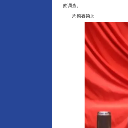
察调查。
周德睿简历