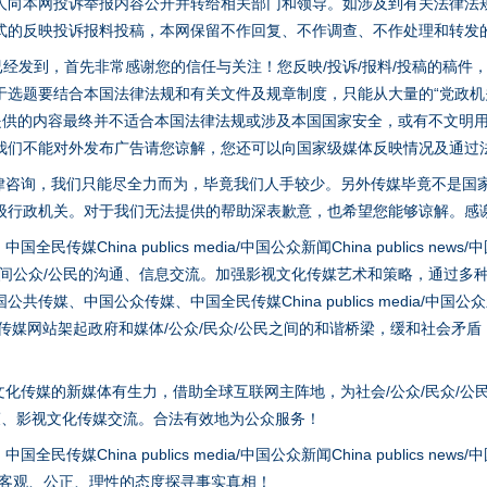
人向本网投诉举报内容公开并转给相关部门和领导。如涉及到有关法律法
实
行业协会接连发公告
式的反映投诉报料投稿，本网保留不作回复、不作调查、不作处理和转发
稿已经发到，首先非常感谢您的信任与关注！您反映/投诉/报料/投稿的稿
选题要结合本国法律法规和有关文件及规章制度，只能从大量的“党政机关部
您提供的内容最终并不适合本国法律法规或涉及本国国家安全，或有不文明
我们不能对外发布广告请您谅解，您还可以向国家级媒体反映情况及通过
律咨询，我们只能尽全力而为，毕竟我们人手较少。另外传媒毕竟不是国
级行政机关。对于我们无法提供的帮助深表歉意，也希望您能够谅解。感
hina publics media/中国公众新闻China publics news/中国法制
之间公众/公民的沟通、信息交流。加强影视文化传媒艺术和策略，通过多
让核能赋能千行百业
、中国公众传媒、中国全民传媒China publics media/中国公众新闻Chi
tem news等传媒网站架起政府和媒体/公众/民众/公民之间的和谐桥梁，缓和
化传媒的新媒体有生力，借助全球互联网主阵地，为社会/公众/民众/公
策、影视文化传媒交流。合法有效地为公众服务！
hina publics media/中国公众新闻China publics news/中国法制
以客观、公正、理性的态度探寻事实真相！