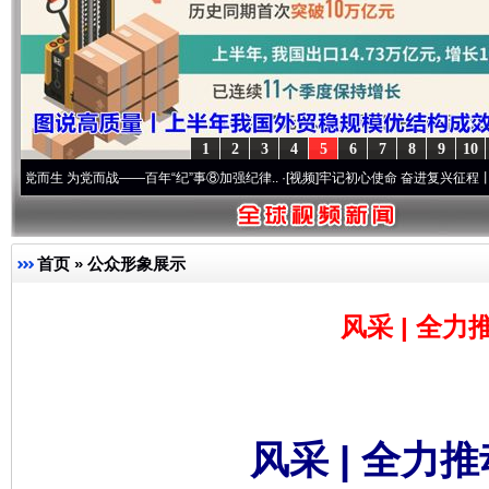
1
2
3
4
5
6
7
8
9
10
为党而战——百年“纪”事⑧加强纪律..
·[视频]
牢记初心使命 奋进复兴征程丨“转折之城”激
首页
»
公众形象展示
风采 | 全
风采 | 全力