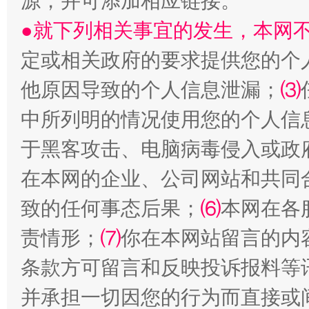
源，并可添加相应链接。
●就下列相关事宜的发生，本网
镜头丨大暑三秋近
山西：不
定或相关政府的要求提供您的个
他原因导致的个人信息泄漏；
⑶
中所列明的情况使用您的个人信
于黑客攻击、电脑病毒侵入或政
在本网的企业、公司网站和共同
致的任何事态后果；
⑹
本网在各
如何以同查同治破解风腐交织难题
养老服务
责情形；
⑺
你在本网站留言的内
条款方可留言和反映投诉报料等
并承担一切因您的行为而直接或