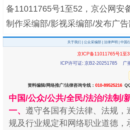
备11011765号1至52，京公网安备：
制作采编部/影视采编部/发布广告
关于我们
|
公众采编部
|
法律声明
| 中国
从幼儿园到大学，有这些资助
“
京ICP备11011765号1至3
ICP许可证: 京B2-20251785
广
资料编辑/网络推广/法律咨询专线：
010-89525216
QQ
中国/公众/公共/全民/法治/法
一、
遵守各国有关法律、法规，
规及行业规定和网络职业道德，
事关残疾人未来5年
让