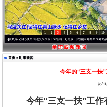
1
2
3
4
5
6
7
8
9
10
牢记初心使命 奋进复兴征程丨宝塔山下好光景..
·[视频]
因党而生 为党而战——百年“纪”
首页
»
时事新闻
今年的“三支一扶
发布时
今年“三支一扶”工作