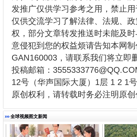
发推广仅供学习参考之用，禁止用
仅供交流学习了解法律、法规、政
权，部分文章转发推送时未能及时
意侵犯到您的权益烦请告知本网制作采编
千年窑火 生生不息
一
GAN160003，请联系我们将立即删
投稿邮箱：3555333776@QQ
12号（华声国际大厦）1层 1 2
原创权利，请转载时务必注明原创作
全球视频图文新闻
揭开“小金库”的免责幌子