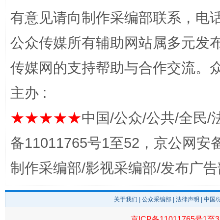
有意见请向制作采编部联系，电话：0
完善运行机制助力责任有效落实
一纸欠条
公众传媒所有辅助网站属多元发
传媒网的支持帮助与合作交流。
主办 :
★★★★★
中国/公众/公共/全民/
备11011765号1至52，京公网安备：
东山县通报“牛蛙产品抗生素超标问题”
法
制作采编部/影视采编部/发布广告
关于我们
|
公众采编部
|
法律声明
| 中国
京ICP备11011765号1至3